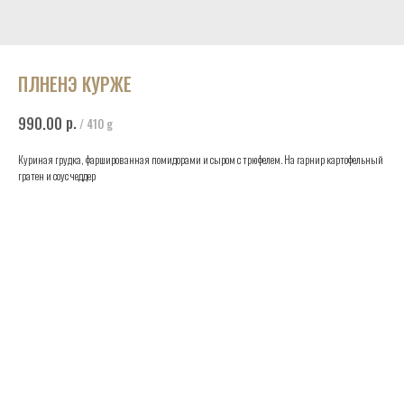
ПЛНЕНЭ КУРЖЕ
р.
990.00
/
410 g
Куриная грудка, фаршированная помидорами и сыром с трюфелем. На гарнир картофельный
гратен и соус чеддер