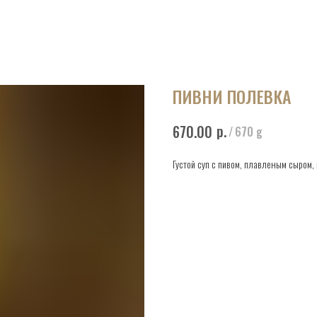
ПИВНИ ПОЛЕВКА
р.
670.00
/
670 g
Густой суп с пивом, плавленым сыром