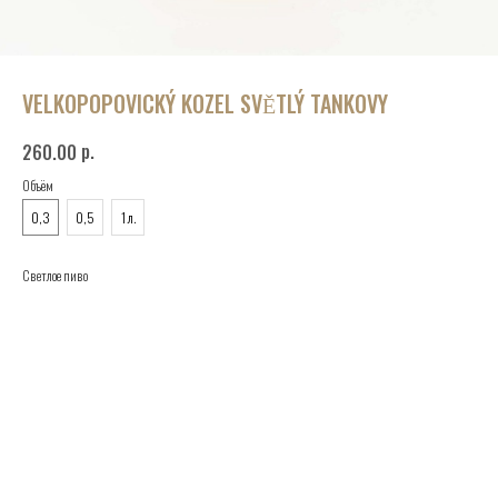
VELKOPOPOVICKÝ KOZEL SVĚTLÝ TANKOVY
р.
260.00
Объём
0,3
0,5
1 л.
Светлое пиво